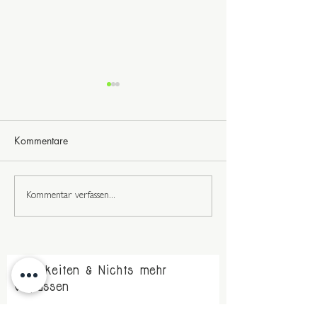
Kommentare
Richtschnur fühl
Du bist wunderbar
Kommentar verfassen...
Neuigkeiten & Nichts mehr
verpassen
Vorname