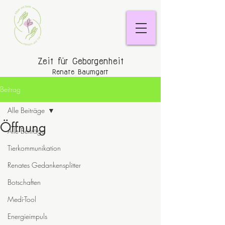
Zeit für Geborgenheit
Renate Baumgart
Beitrag
Alle Beiträge
Öffnung
Alle Beiträge
Tierkommunikation
Renates Gedankensplitter
Botschaften
Medi-Tool
Energieimpuls