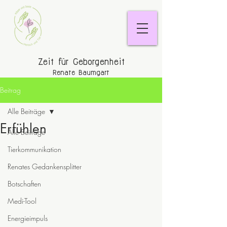
Zeit für Geborgenheit
Renate Baumgart
Beitrag
Alle Beiträge
Erfühlen
Alle Beiträge
Tierkommunikation
Renates Gedankensplitter
Botschaften
Medi-Tool
Energieimpuls