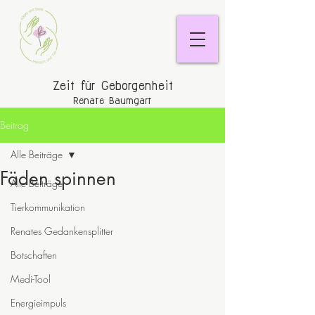
Zeit für Geborgenheit
Renate Baumgart
Beitrag
Alle Beiträge
Fäden spinnen
Alle Beiträge
Tierkommunikation
Renates Gedankensplitter
Botschaften
Medi-Tool
Energieimpuls