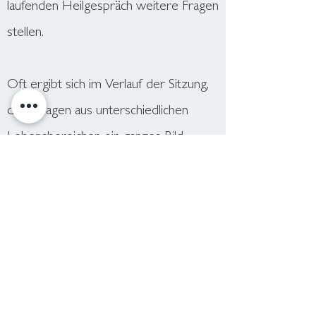
laufenden Heilgespräch weitere Fragen
stellen.
Oft ergibt sich im Verlauf der Sitzung,
dass Fragen aus unterschiedlichen
Lebensbereichen ein ganzes Bild
ergeben und ein tieferer
Zusammenhang deutlich wird, was
vorher noch als mehrere Einzelthemen
oder getrennt wahrgenommen wurde.
Oder man erlebt, dass unter dem
Thema, für das wir um Unterstützung