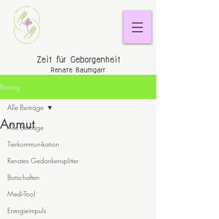
Zeit für Geborgenheit
Renate Baumgart
Beitrag
Alle Beiträge
Anmut
Alle Beiträge
Tierkommunikation
Renates Gedankensplitter
Botschaften
Medi-Tool
Energieimpuls