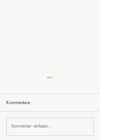
Kommentare
Richtschnur fühl
Du bist wunderbar
Kommentar verfassen...