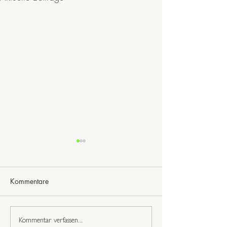
Kommentare
Richtschnur fühl
Du bist wunderbar
Kommentar verfassen...