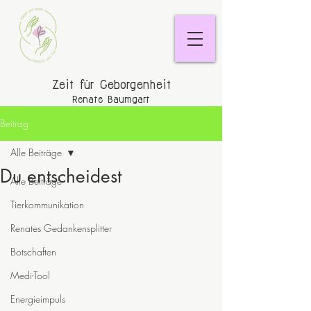
Zeit für Geborgenheit
Renate Baumgart
Beitrag
Alle Beiträge
Du entscheidest
Alle Beiträge
Tierkommunikation
Renates Gedankensplitter
Botschaften
Medi-Tool
Energieimpuls