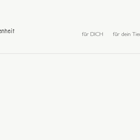
enheit
für DICH
für dein Tie