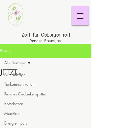
Zeit für Geborgenheit
Renate Baumgart
Beitrag
Alle Beiträge
JETZT
Alle Beiträge
Tierkommunikation
Renates Gedankensplitter
Botschaften
Medi-Tool
Energieimpuls