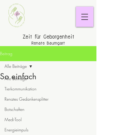
Zeit für Geborgenheit
Renate Baumgart
Beitrag
Alle Beiträge
So einfach
Alle Beiträge
Tierkommunikation
Renates Gedankensplitter
Botschaften
Medi-Tool
Energieimpuls