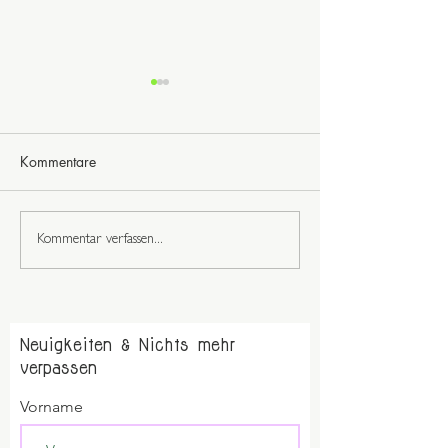
Kommentare
Richtschnur fühl
Du bist wunderbar
Kommentar verfassen...
Neuigkeiten & Nichts mehr
verpassen
Vorname